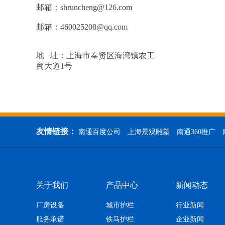
邮箱：shruncheng@126.com
邮箱：460025208@qq.com
地 址：上海市奉贤区海湾镇农工
商大道1号
友情链接：
南通百度公司
上海景观雕塑
南通360推广
关于我们
产品中心
新闻动态
厂房设备
城市护栏
行业新闻
服务承诺
铁马护栏
企业新闻