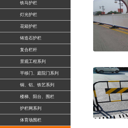
铁马护栏
灯光护栏
花箱护栏
铸造石护栏
复合栏杆
景观工程系列
平移门、庭院门系列
铜、铝、铁艺系列
楼梯、阳台、围栏
护栏网系列
体育场围栏