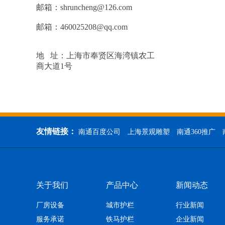
邮箱：shruncheng@126.com
邮箱：460025208@qq.com
地 址：上海市奉贤区海湾镇农工
商大道1号
友情链接：
南通百度公司
上海景观雕塑
南通360推广
关于我们
产品中心
新闻动态
厂房设备
城市护栏
行业新闻
服务承诺
铁马护栏
企业新闻