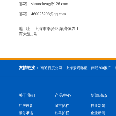
邮箱：shruncheng@126.com
邮箱：460025208@qq.com
地 址：上海市奉贤区海湾镇农工
商大道1号
友情链接：
南通百度公司
上海景观雕塑
南通360推广
关于我们
产品中心
新闻动态
厂房设备
城市护栏
行业新闻
服务承诺
铁马护栏
企业新闻