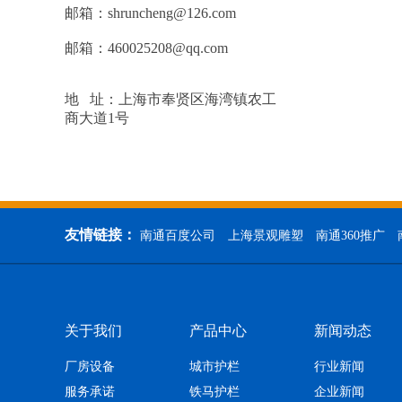
邮箱：shruncheng@126.com
邮箱：460025208@qq.com
地 址：上海市奉贤区海湾镇农工
商大道1号
友情链接：
南通百度公司
上海景观雕塑
南通360推广
关于我们
产品中心
新闻动态
厂房设备
城市护栏
行业新闻
服务承诺
铁马护栏
企业新闻